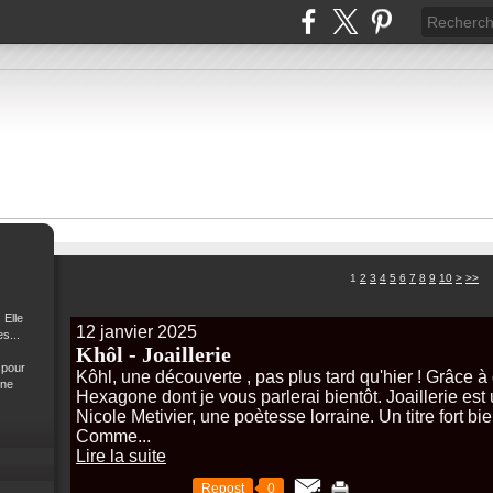
20
30
40
50
60
70
1
2
3
4
5
6
7
8
9
10
>
>>
 Elle
12 janvier 2025
s...
Khôl - Joaillerie
 pour
Kôhl, une découverte , pas plus tard qu'hier ! Grâce à 
 ne
Hexagone dont je vous parlerai bientôt. Joaillerie est
Nicole Metivier, une poètesse lorraine. Un titre fort bie
Comme...
Lire la suite
Repost
0