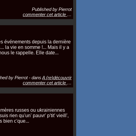
Published by Pierrot
commenter cet article
…
des événements depuis la dernière
. la vie en somme !... Mais il y a
s le rappelle. Elle date...
hed by Pierrot
-
dans
A (re)découvrir
commenter cet article
…
 mères russes ou ukrainiennes
s rien qu'un' pauvr' p'tit' vieill',
us bien c'que...