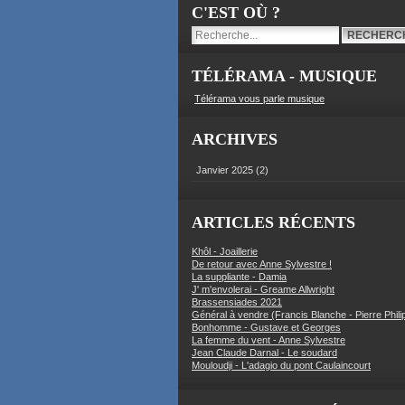
C'EST OÙ ?
TÉLÉRAMA - MUSIQUE
Télérama vous parle musique
ARCHIVES
Janvier 2025
(2)
ARTICLES RÉCENTS
Khôl - Joaillerie
De retour avec Anne Sylvestre !
La suppliante - Damia
J' m'envolerai - Greame Allwright
Brassensiades 2021
Général à vendre (Francis Blanche - Pierre Phili
Bonhomme - Gustave et Georges
La femme du vent - Anne Sylvestre
Jean Claude Darnal - Le soudard
Mouloudji - L'adagio du pont Caulaincourt