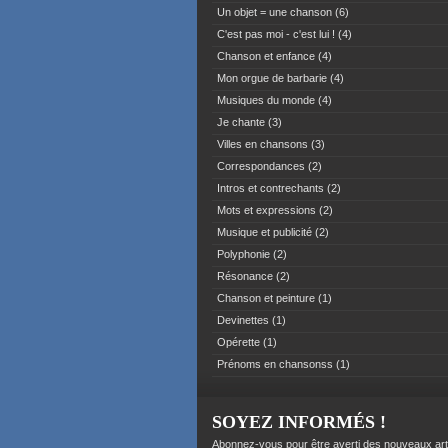
Un objet = une chanson
(6)
C'est pas moi - c'est lui !
(4)
Chanson et enfance
(4)
Mon orgue de barbarie
(4)
Musiques du monde
(4)
Je chante
(3)
Villes en chansons
(3)
Correspondances
(2)
Intros et contrechants
(2)
Mots et expressions
(2)
Musique et publicité
(2)
Polyphonie
(2)
Résonance
(2)
Chanson et peinture
(1)
Devinettes
(1)
Opérette
(1)
Prénoms en chansonss
(1)
SOYEZ INFORMÉS !
Abonnez-vous pour être averti des nouveaux art