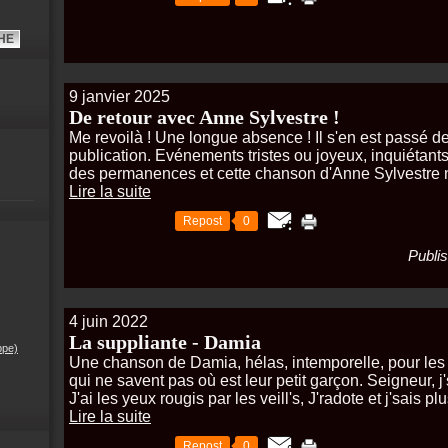
9 janvier 2025
De retour avec Anne Sylvestre !
Me revoilà ! Une longue absence ! Il s'en est passé 
publication. Evénements tristes ou joyeux, inquiétants..
des permanences et cette chanson d'Anne Sylvestre nou
Lire la suite
Repost
0
Publis
4 juin 2022
La suppliante - Damia
ppe)
Une chanson de Damia, hélas, intemporelle, pour les
qui ne savent pas où est leur petit garçon. Seigneur, j'sui
J'ai les yeux rougis par les veill's, J'radote et j'sais pl
Lire la suite
Repost
0