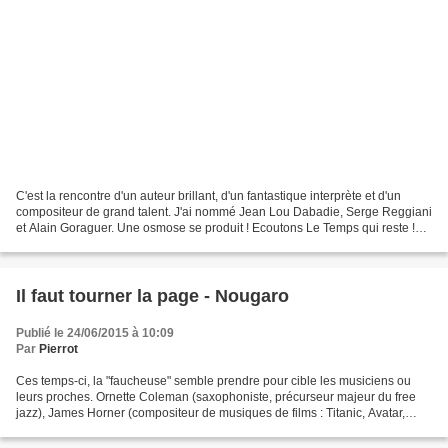
C'est la rencontre d'un auteur brillant, d'un fantastique interprète et d'un
compositeur de grand talent. J'ai nommé Jean Lou Dabadie, Serge Reggiani
et Alain Goraguer. Une osmose se produit ! Ecoutons Le Temps qui reste !
Cette "chanson" illustre le...
Il faut tourner la page - Nougaro
Publié le 24/06/2015 à 10:09
Par
Pierrot
Ces temps-ci, la "faucheuse" semble prendre pour cible les musiciens ou
leurs proches. Ornette Coleman (saxophoniste, précurseur majeur du free
jazz), James Horner (compositeur de musiques de films : Titanic, Avatar,
Braveheart...), Magali Noël (chanteuse...