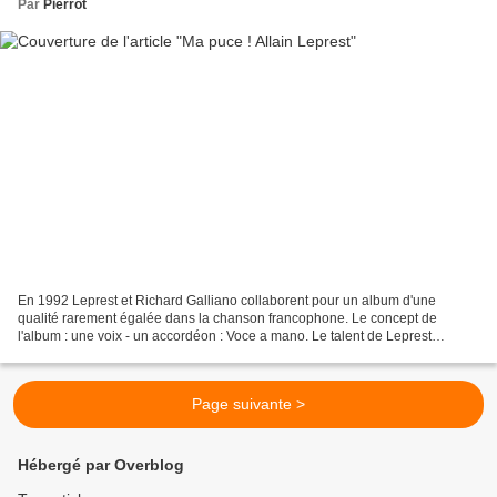
Par
Pierrot
En 1992 Leprest et Richard Galliano collaborent pour un album d'une
qualité rarement égalée dans la chanson francophone. Le concept de
l'album : une voix - un accordéon : Voce a mano. Le talent de Leprest
transparaît dans La Gitane et C'est peut-être...
Page suivante >
Hébergé par Overblog