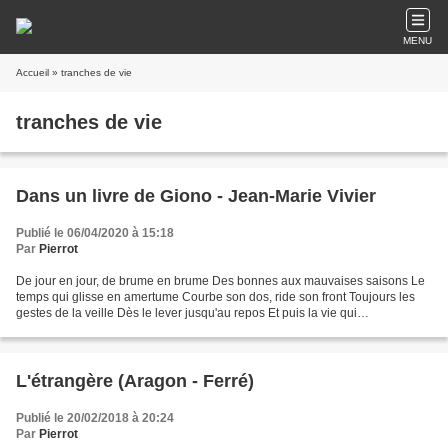
MENU
Accueil
» tranches de vie
tranches de vie
Dans un livre de Giono - Jean-Marie Vivier
Publié le 06/04/2020 à 15:18
Par
Pierrot
De jour en jour, de brume en brume Des bonnes aux mauvaises saisons Le
temps qui glisse en amertume Courbe son dos, ride son front Toujours les
gestes de la veille Dès le lever jusqu'au repos Et puis la vie qui
s'ensommeille Pèse souvent comme un fardeau...
L'étrangère (Aragon - Ferré)
Publié le 20/02/2018 à 20:24
Par
Pierrot