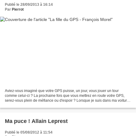
Publié le 28/09/2013 à 16:14
Par
Pierrot
Aviez-vous imaginé que votre GPS puisse, un jour, vous jouer un tour
comme celui-ci ? La prochaine fois que vous mettrez en route votre GPS,
serez-vous plein de méfiance ou d'espoir ? Lorsque je suis dans ma voiture
Une voix posée me rassure Elle accompagne...
Ma puce ! Allain Leprest
Publié le 05/08/2012 à 11:54