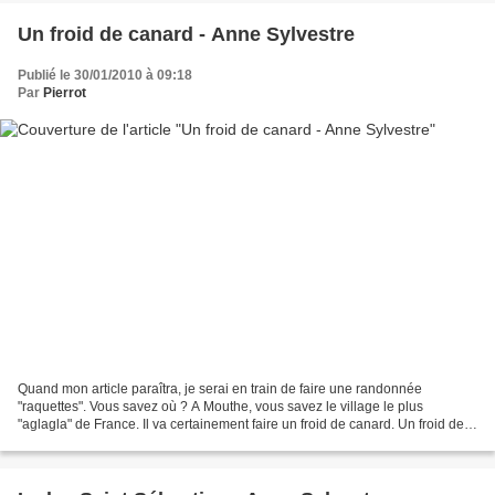
Un froid de canard - Anne Sylvestre
Publié le 30/01/2010 à 09:18
Par
Pierrot
Quand mon article paraîtra, je serai en train de faire une randonnée
"raquettes". Vous savez où ? A Mouthe, vous savez le village le plus
"aglagla" de France. Il va certainement faire un froid de canard. Un froid de
canard ? Les pingouins trouvent cela...