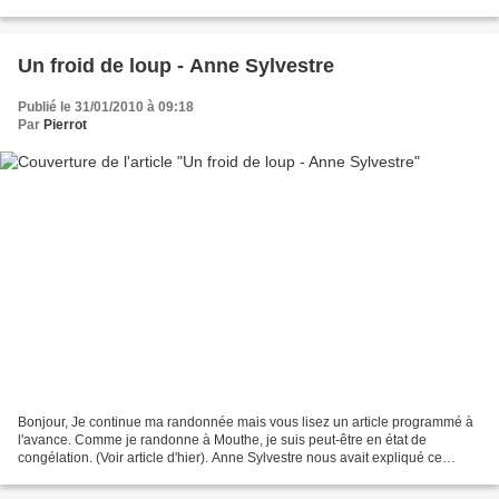
(Paroles et musique : Arbon)...
Un froid de loup - Anne Sylvestre
Publié le 31/01/2010 à 09:18
Par
Pierrot
Bonjour, Je continue ma randonnée mais vous lisez un article programmé à
l'avance. Comme je randonne à Mouthe, je suis peut-être en état de
congélation. (Voir article d'hier). Anne Sylvestre nous avait expliqué ce
qu'était un froid de canard. Mais alors,...