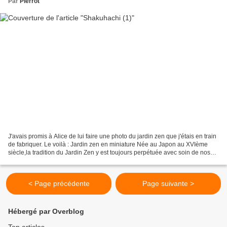
Par
Pierrot
J'avais promis à Alice de lui faire une photo du jardin zen que j'étais en train
de fabriquer. Le voilà : Jardin zen en miniature Née au Japon au XVIème
siècle,la tradition du Jardin Zen y est toujours perpétuée avec soin de nos
jours. De simples rochers...
< Page précédente
Page suivante >
Hébergé par Overblog