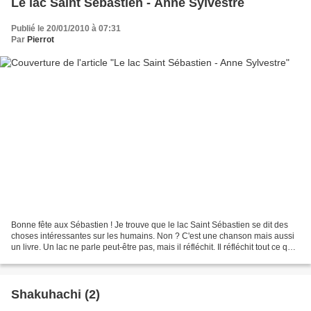
Le lac Saint Sébastien - Anne Sylvestre
Publié le 20/01/2010 à 07:31
Par
Pierrot
Bonne fête aux Sébastien ! Je trouve que le lac Saint Sébastien se dit des
choses intéressantes sur les humains. Non ? C'est une chanson mais aussi
un livre. Un lac ne parle peut-être pas, mais il réfléchit. Il réfléchit tout ce qui
borde ses rives et...
Shakuhachi (2)