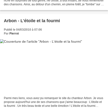
riche en surprises de tout genre, ne cesse, à tout instant, de vous remémorer
des chansons. Ainsi, au détour d'un chemin, en pleine fotêt, je "tombe" sur ce
"jardin extraordinaire"...
Arbon - L'étoile et la fourmi
Publié le 04/03/2010 à 07:06
Par
Pierrot
Parmi mes liens, vous avez pu remarquer le site du chanteur Arbon. Je vous
propose aujourd'hui une de ses chansons que j'aime beaucoup : L'étoile et
la fourmi . Un très beau texte et une belle émotion ! L'étoile et la fourmi