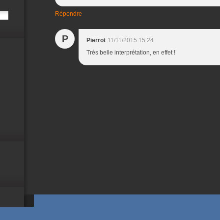
Répondre
P
Pierrot
11/11/2015 15:24
Très belle interprétation, en effet !