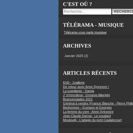
C'EST OÙ ?
TÉLÉRAMA - MUSIQUE
Télérama vous parle musique
ARCHIVES
Janvier 2025
(2)
ARTICLES RÉCENTS
Khôl - Joaillerie
De retour avec Anne Sylvestre !
La suppliante - Damia
J' m'envolerai - Greame Allwright
Brassensiades 2021
Général à vendre (Francis Blanche - Pierre Phili
Bonhomme - Gustave et Georges
La femme du vent - Anne Sylvestre
Jean Claude Darnal - Le soudard
Mouloudji - L'adagio du pont Caulaincourt