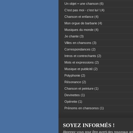
Un objet = une chanson
(6)
C'est pas moi - c'est lui !
(4)
Chanson et enfance
(4)
Mon orgue de barbarie
(4)
Musiques du monde
(4)
Je chante
(3)
Villes en chansons
(3)
Correspondances
(2)
Intros et contrechants
(2)
Mots et expressions
(2)
Musique et publicité
(2)
Polyphonie
(2)
Résonance
(2)
Chanson et peinture
(1)
Devinettes
(1)
Opérette
(1)
Prénoms en chansonss
(1)
SOYEZ INFORMÉS !
Abonnez-vous pour être averti des nouveaux art