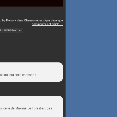
d by Pierrot
-
dans
Chanson et musique classique
commenter cet article
…
 - MOUSTAKI >>
as du tout cette chanson !
ssi celle de Maxime Le Forestier : Les