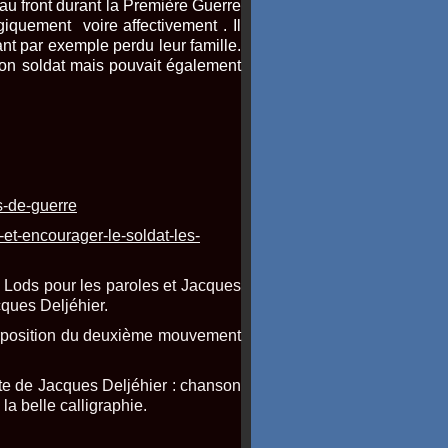
au
front
durant la Première Guerre
ogiquement
voire affectivement
. Il
nt par exemple perdu leur famille.
 son soldat mais pouvait également
s-de-guerre
-et-encourager-le-soldat-les-
Lods pour les paroles et Jacques
cques Deljéhier.
erposition du deuxième mouvement
te de Jacques Deljéhier : chanson
a belle calligraphie.