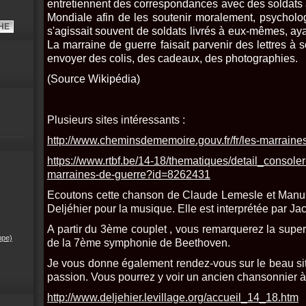
entretiennent des correspondances avec des soldats
Mondiale
afin de les soutenir moralement, psychol
s'agissait souvent de soldats livrés à eux-mêmes, aya
La marraine de guerre faisait parvenir des lettres à
envoyer des colis, des cadeaux, des photographies.
(Source Wikipédia)
Plusieurs sites intéressants :
http://www.cheminsdememoire.gouv.fr/fr/les-marraine
https://www.rtbf.be/14-18/thematiques/detail_consoler
marraines-de-guerre?id=8262431
Ecoutons cette chanson de Claude Lemesle et Manu 
Deljéhier pour la musique. Elle est interprétée par Ja
A partir du 3ème couplet , vous remarquerez la sup
ppe)
de la 7ème symphonie de Beethoven.
Je vous donne également rendez-vous sur le beau si
passion. Vous pourrez y voir un ancien chansonnier à l
http://www.deljehier.levillage.org/accueil_14_18.htm