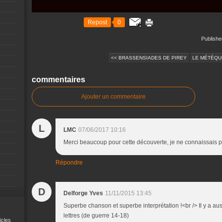
Repost
0
Publishe
<< BRASSENSIADES DE PIREY
LE MÉTÈQUE
commentaires
Ajouter un commentaire
L
LMC
07/06/2017 10:16
Merci beaucoup pour cette découverte, je ne connaissais p
Répondre
D
Delforge Yves
11/11/2015 13:45
Superbe chanson et superbe interprétation !<br /> Il y a au
lettres (de guerre 14-18)
icles