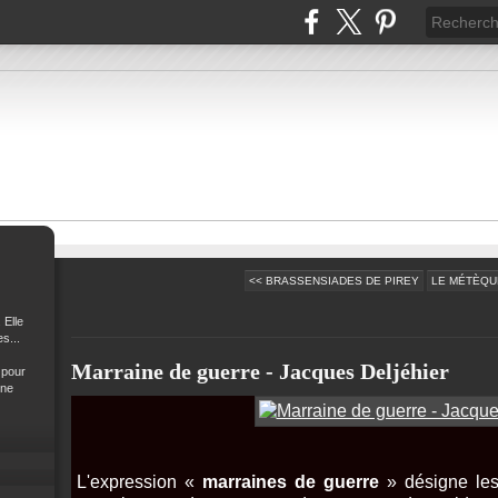
<< BRASSENSIADES DE PIREY
LE MÉTÈQUE
 Elle
s...
Marraine de guerre - Jacques Deljéhier
 pour
 ne
L'expression «
marraines de guerre
» désigne les