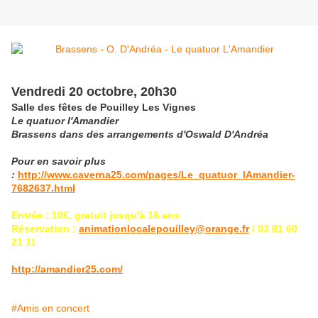
Vendredi 20 octobre, 20h30
Salle des fêtes de Pouilley Les Vignes
Le quatuor l'Amandier
Brassens dans des arrangements d'Oswald D'Andréa
Pour en savoir plus
:
http://www.caverna25.com/pages/Le_quatuor_lAmandier-
7682637.html
Entrée : 10€, gratuit jusqu'à 16 ans
Réservation :
animationlocalepouilley@orange.fr
/ 03 81 60
21 11
http://amandier25.com/
#Amis en concert