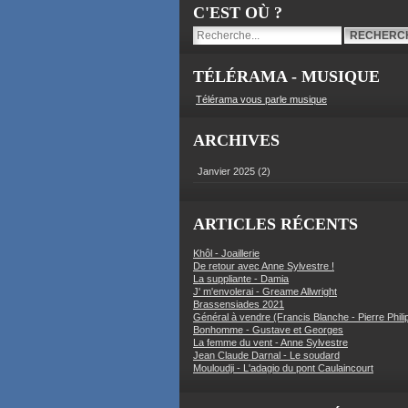
C'EST OÙ ?
TÉLÉRAMA - MUSIQUE
Télérama vous parle musique
ARCHIVES
Janvier 2025
(2)
ARTICLES RÉCENTS
Khôl - Joaillerie
De retour avec Anne Sylvestre !
La suppliante - Damia
J' m'envolerai - Greame Allwright
Brassensiades 2021
Général à vendre (Francis Blanche - Pierre Phili
Bonhomme - Gustave et Georges
La femme du vent - Anne Sylvestre
Jean Claude Darnal - Le soudard
Mouloudji - L'adagio du pont Caulaincourt