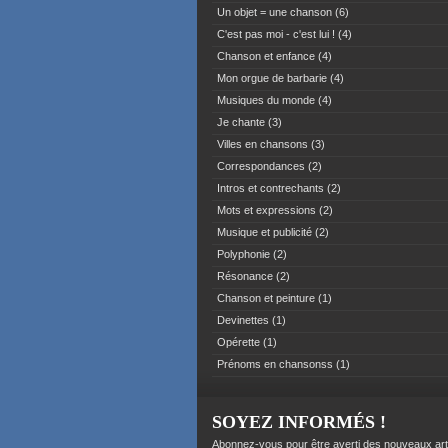
Un objet = une chanson
(6)
C'est pas moi - c'est lui !
(4)
Chanson et enfance
(4)
Mon orgue de barbarie
(4)
Musiques du monde
(4)
Je chante
(3)
Villes en chansons
(3)
Correspondances
(2)
Intros et contrechants
(2)
Mots et expressions
(2)
Musique et publicité
(2)
Polyphonie
(2)
Résonance
(2)
Chanson et peinture
(1)
Devinettes
(1)
Opérette
(1)
Prénoms en chansonss
(1)
SOYEZ INFORMÉS !
Abonnez-vous pour être averti des nouveaux art