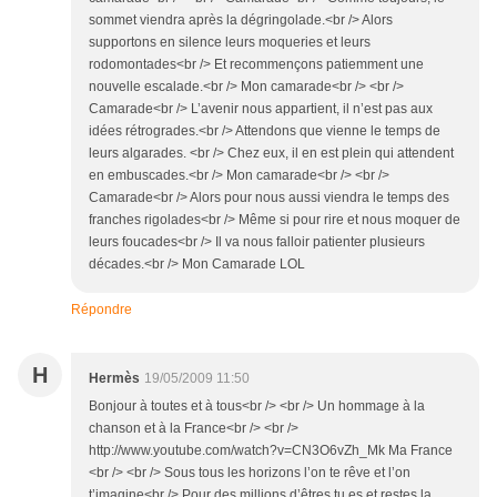
sommet viendra après la dégringolade.<br /> Alors
supportons en silence leurs moqueries et leurs
rodomontades<br /> Et recommençons patiemment une
nouvelle escalade.<br /> Mon camarade<br /> <br />
Camarade<br /> L’avenir nous appartient, il n’est pas aux
idées rétrogrades.<br /> Attendons que vienne le temps de
leurs algarades. <br /> Chez eux, il en est plein qui attendent
en embuscades.<br /> Mon camarade<br /> <br />
Camarade<br /> Alors pour nous aussi viendra le temps des
franches rigolades<br /> Même si pour rire et nous moquer de
leurs foucades<br /> Il va nous falloir patienter plusieurs
décades.<br /> Mon Camarade LOL
Répondre
H
Hermès
19/05/2009 11:50
Bonjour à toutes et à tous<br /> <br /> Un hommage à la
chanson et à la France<br /> <br />
http://www.youtube.com/watch?v=CN3O6vZh_Mk Ma France
<br /> <br /> Sous tous les horizons l’on te rêve et l’on
t’imagine<br /> Pour des millions d’êtres tu es et restes la