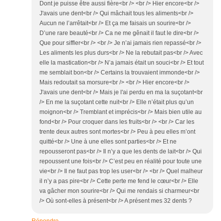
Dont je puisse être aussi fière<br /> <br /> Hier encore<br />
J'avais une dent<br /> Qui mâchait tous les aliments<br />
Aucun ne l’arrêtait<br /> Et ça me faisais un sourire<br />
D’une rare beauté<br /> Ca ne me gênait il faut le dire<br />
Que pour siffler<br /> <br /> Je n’ai jamais rien repassé<br />
Les aliments les plus durs<br /> Ne la rebutait pas<br /> Avec
elle la mastication<br /> N’a jamais était un souci<br /> Et tout
me semblait bon<br /> Certains la trouvaient immonde<br />
Mais redoutait sa morsure<br /> <br /> Hier encore<br />
J'avais une dent<br /> Mais je l'ai perdu en ma la suçotant<br
/> En me la suçotant cette nuit<br /> Elle n’était plus qu’un
moignon<br /> Tremblant et imprécis<br /> Mais bien utile au
fond<br /> Pour croquer dans les fruits<br /> <br /> Car les
trente deux autres sont mortes<br /> Peu à peu elles m’ont
quitté<br /> Une à une elles sont parties<br /> Et ne
repousseront pas<br /> Il n’y a que les dents de lait<br /> Qui
repoussent une fois<br /> C’est peu en réalité pour toute une
vie<br /> Il ne faut pas trop les user<br /> <br /> Quel malheur
il n’y a pas pire<br /> Cette perte me fend le cœur<br /> Elle
va gâcher mon sourire<br /> Qui me rendais si charmeur<br
/> Où sont-elles à présent<br /> A présent mes 32 dents ?