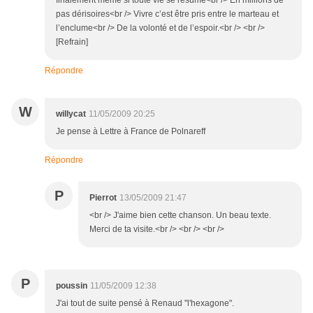
finalement même si toute vie se résume<br /> En millions de
pas dérisoires<br /> Vivre c’est être pris entre le marteau et
l’enclume<br /> De la volonté et de l’espoir.<br /> <br />
[Refrain]
Répondre
W
willycat
11/05/2009 20:25
Je pense à Lettre à France de Polnareff
Répondre
P
Pierrot
13/05/2009 21:47
<br /> J'aime bien cette chanson. Un beau texte.
Merci de ta visite.<br /> <br /> <br />
P
poussin
11/05/2009 12:38
J'ai tout de suite pensé à Renaud "l'hexagone".