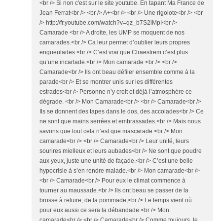
<br /> Si non c'est sur le site youtube. En tapant Ma France de
Jean Ferrat<br /> <br /> A+<br /> <br /> Une rigolote<br /> <br
/> http://fr.youtube.com/watch?v=qz_b7S2lMpI<br />
Camarade <br /> A droite, les UMP se moquent de nos
camarades.<br /> Ca leur permet d’oublier leurs propres
engueulades.<br /> C’est vrai que Clraestrem c’est plus
qu’une incartade.<br /> Mon camarade <br /> <br />
Camarade<br /> Ils ont beau défiler ensemble comme à la
parade<br /> Et se montrer unis sur les différentes
estrades<br /> Personne n’y croit et déjà l’atmosphère ce
dégrade. <br /> Mon Camarade<br /> <br /> Camarade<br />
Ils se donnent des tapes dans le dos, des accolades<br /> Ce
ne sont que mains serrées et embrassades.<br /> Mais nous
savons que tout cela n’est que mascarade.<br /> Mon
camarade<br /> <br /> Camarade<br /> Leur unité, leurs
sourires mielleux et leurs aubades<br /> Ne sont que poudre
aux yeux, juste une unité de façade.<br /> C’est une belle
hypocrisie à s’en rendre malade.<br /> Mon camarade<br />
<br /> Camarade<br /> Pour eux le climat commence à
tourner au maussade.<br /> Ils ont beau se passer de la
brosse à reluire, de la pommade,<br /> Le temps vient où
pour eux aussi ce sera la débandade.<br /> Mon
camarade<br /> <br /> Camarade<br /> Comme toujours, le