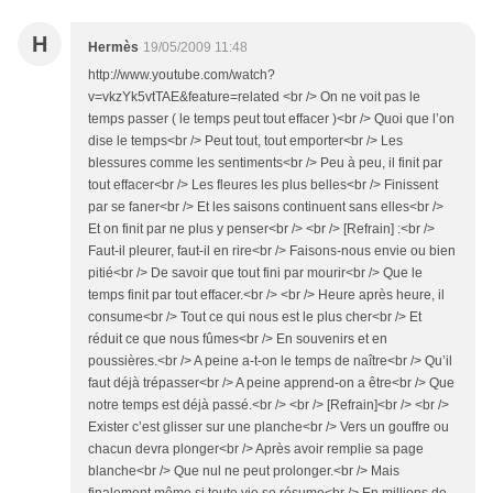
H
Hermès
19/05/2009 11:48
http://www.youtube.com/watch?
v=vkzYk5vtTAE&feature=related <br /> On ne voit pas le
temps passer ( le temps peut tout effacer )<br /> Quoi que l’on
dise le temps<br /> Peut tout, tout emporter<br /> Les
blessures comme les sentiments<br /> Peu à peu, il finit par
tout effacer<br /> Les fleures les plus belles<br /> Finissent
par se faner<br /> Et les saisons continuent sans elles<br />
Et on finit par ne plus y penser<br /> <br /> [Refrain] :<br />
Faut-il pleurer, faut-il en rire<br /> Faisons-nous envie ou bien
pitié<br /> De savoir que tout fini par mourir<br /> Que le
temps finit par tout effacer.<br /> <br /> Heure après heure, il
consume<br /> Tout ce qui nous est le plus cher<br /> Et
réduit ce que nous fûmes<br /> En souvenirs et en
poussières.<br /> A peine a-t-on le temps de naître<br /> Qu’il
faut déjà trépasser<br /> A peine apprend-on a être<br /> Que
notre temps est déjà passé.<br /> <br /> [Refrain]<br /> <br />
Exister c’est glisser sur une planche<br /> Vers un gouffre ou
chacun devra plonger<br /> Après avoir remplie sa page
blanche<br /> Que nul ne peut prolonger.<br /> Mais