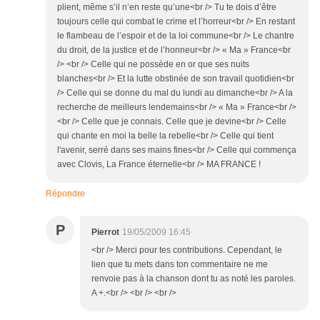
plient, même s’il n’en reste qu’une<br /> Tu te dois d’être
toujours celle qui combat le crime et l’horreur<br /> En restant
le flambeau de l’espoir et de la loi commune<br /> Le chantre
du droit, de la justice et de l’honneur<br /> « Ma » France<br
/> <br /> Celle qui ne possède en or que ses nuits
blanches<br /> Et la lutte obstinée de son travail quotidien<br
/> Celle qui se donne du mal du lundi au dimanche<br /> A la
recherche de meilleurs lendemains<br /> « Ma » France<br />
<br /> Celle que je connais. Celle que je devine<br /> Celle
qui chante en moi la belle la rebelle<br /> Celle qui tient
l'avenir, serré dans ses mains fines<br /> Celle qui commença
avec Clovis, La France éternelle<br /> MA FRANCE !
Répondre
P
Pierrot
19/05/2009 16:45
<br /> Merci pour tes contributions. Cependant, le
lien que tu mets dans ton commentaire ne me
renvoie pas à la chanson dont tu as noté les paroles.
A +.<br /> <br /> <br />