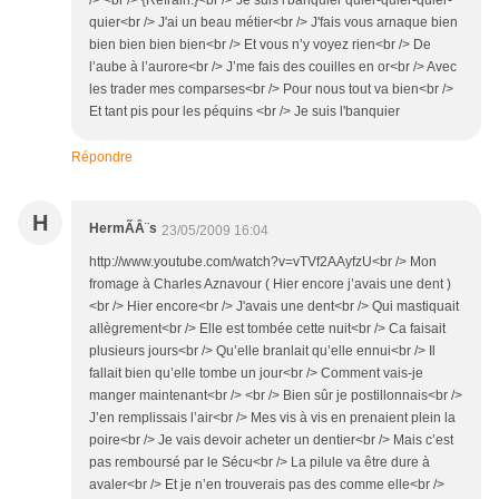
/> <br /> {Refrain:}<br /> Je suis l'banquier quier-quier-quier-
quier<br /> J'ai un beau métier<br /> J'fais vous arnaque bien
bien bien bien bien<br /> Et vous n’y voyez rien<br /> De
l’aube à l’aurore<br /> J’me fais des couilles en or<br /> Avec
les trader mes comparses<br /> Pour nous tout va bien<br />
Et tant pis pour les péquins <br /> Je suis l'banquier
Répondre
H
HermÃÂ¨s
23/05/2009 16:04
http://www.youtube.com/watch?v=vTVf2AAyfzU<br /> Mon
fromage à Charles Aznavour ( Hier encore j’avais une dent )
<br /> Hier encore<br /> J'avais une dent<br /> Qui mastiquait
allègrement<br /> Elle est tombée cette nuit<br /> Ca faisait
plusieurs jours<br /> Qu’elle branlait qu’elle ennui<br /> Il
fallait bien qu’elle tombe un jour<br /> Comment vais-je
manger maintenant<br /> <br /> Bien sûr je postillonnais<br />
J’en remplissais l’air<br /> Mes vis à vis en prenaient plein la
poire<br /> Je vais devoir acheter un dentier<br /> Mais c’est
pas remboursé par le Sécu<br /> La pilule va être dure à
avaler<br /> Et je n’en trouverais pas des comme elle<br />