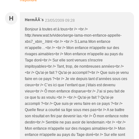
Répondre
H
HermÃÂ¨s
23/05/2009 09:28
Bonjour à toutes et à tous<br /> <br />
http://www.wat.tv/video/serge-lama-mon-enfance-appelle-
xbs7_xbin_.html <br /> <br /> S.Lama Mon enfance
m’appelle…<br /> <br /> Mon enfance m'appelle sur des
rivages aimables<br /> Mon enfance m'appelle au pays du
Tage doré<br /> Sur elle sont venues s'inscrire
impitoyables<br /> Tant, trop, de nombreuses années<br />
<br /> Qu'ai-je fait ? Qu'ai-je accompli?<br /> Que suis-je venu
faire en ce pays ?<br /> Je vie depuis tant d’années sous ces
cieux<br /> C’es ici que l’enfant que j’étais est devenu
vieux<br /> Ô mon enfance disparue<br /> J’ai si peu fait de
ce que tu as voulu.<br /> <br /> Qu'ai-je fait ? Qu'ai-je
accompli ?<br /> Que suis-je venu faire en ce pays ?<br />
Quelle fleur a courbé sa tige sous mes pas<br /> A se battre
son résultat en fini par devenir las.<br /> Ô mon enfance notre
destin<br /> Semble ne pas avoir de lendemain.<br /> <br />
Mon enfance m'appelle sur des rivages aimables<br /> Mon
enfance m'appelle au pays du Tage doré<br /> Sur elle sont