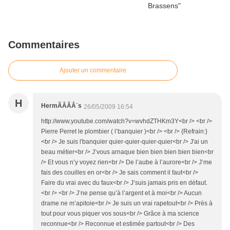
Commentaires
Ajouter un commentaire
H
HermÃÂÃÂ¨s
26/05/2009 16:54
http://www.youtube.com/watch?v=wvhdZTHKm3Y<br /> <br />
Pierre Perret le plombier ( l’banquier )<br /> <br /> {Refrain:}
<br /> Je suis l'banquier quier-quier-quier-quier<br /> J'ai un
beau métier<br /> J’vous arnaque bien bien bien bien bien<br
/> Et vous n’y voyez rien<br /> De l’aube à l’aurore<br /> J’me
fais des couilles en or<br /> Je sais comment il faut<br />
Faire du vrai avec du faux<br /> J’suis jamais pris en défaut.
<br /> <br /> J’ne pense qu’à l’argent et à moi<br /> Aucun
drame ne m’apitoie<br /> Je suis un vrai rapetout<br /> Près à
tout pour vous piquer vos sous<br /> Grâce à ma science
reconnue<br /> Reconnue et estimée partout<br /> Des