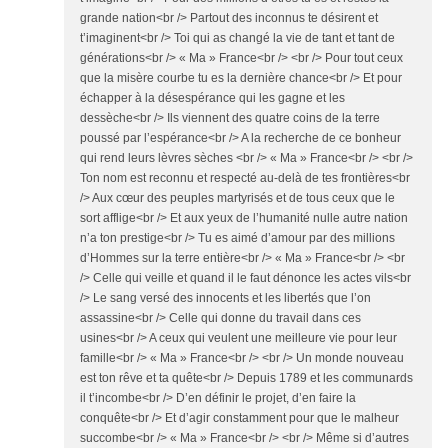
grande nation<br /> Partout des inconnus te désirent et
t’imaginent<br /> Toi qui as changé la vie de tant et tant de
générations<br /> « Ma » France<br /> <br /> Pour tout ceux
que la misère courbe tu es la dernière chance<br /> Et pour
échapper à la désespérance qui les gagne et les
dessèche<br /> Ils viennent des quatre coins de la terre
poussé par l’espérance<br /> A la recherche de ce bonheur
qui rend leurs lèvres sèches <br /> « Ma » France<br /> <br />
Ton nom est reconnu et respecté au-delà de tes frontières<br
/> Aux cœur des peuples martyrisés et de tous ceux que le
sort afflige<br /> Et aux yeux de l’humanité nulle autre nation
n’a ton prestige<br /> Tu es aimé d’amour par des millions
d’Hommes sur la terre entière<br /> « Ma » France<br /> <br
/> Celle qui veille et quand il le faut dénonce les actes vils<br
/> Le sang versé des innocents et les libertés que l’on
assassine<br /> Celle qui donne du travail dans ces
usines<br /> A ceux qui veulent une meilleure vie pour leur
famille<br /> « Ma » France<br /> <br /> Un monde nouveau
est ton rêve et ta quête<br /> Depuis 1789 et les communards
il t’incombe<br /> D’en définir le projet, d’en faire la
conquête<br /> Et d’agir constamment pour que le malheur
succombe<br /> « Ma » France<br /> <br /> Même si d’autres