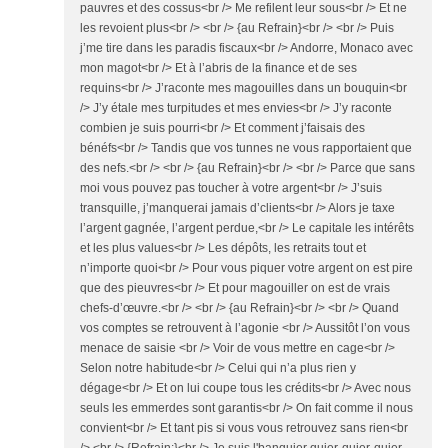
pauvres et des cossus<br /> Me refilent leur sous<br /> Et ne
les revoient plus<br /> <br /> {au Refrain}<br /> <br /> Puis
j’me tire dans les paradis fiscaux<br /> Andorre, Monaco avec
mon magot<br /> Et à l’abris de la finance et de ses
requins<br /> J’raconte mes magouilles dans un bouquin<br
/> J’y étale mes turpitudes et mes envies<br /> J’y raconte
combien je suis pourri<br /> Et comment j’faisais des
bénéfs<br /> Tandis que vos tunnes ne vous rapportaient que
des nefs.<br /> <br /> {au Refrain}<br /> <br /> Parce que sans
moi vous pouvez pas toucher à votre argent<br /> J’suis
transquille, j’manquerai jamais d’clients<br /> Alors je taxe
l’argent gagnée, l’argent perdue,<br /> Le capitale les intérêts
et les plus values<br /> Les dépôts, les retraits tout et
n’importe quoi<br /> Pour vous piquer votre argent on est pire
que des pieuvres<br /> Et pour magouiller on est de vrais
chefs-d’œuvre.<br /> <br /> {au Refrain}<br /> <br /> Quand
vos comptes se retrouvent à l’agonie <br /> Aussitôt l’on vous
menace de saisie <br /> Voir de vous mettre en cage<br />
Selon notre habitude<br /> Celui qui n’a plus rien y
dégage<br /> Et on lui coupe tous les crédits<br /> Avec nous
seuls les emmerdes sont garantis<br /> On fait comme il nous
convient<br /> Et tant pis si vous vous retrouvez sans rien<br