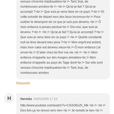
venues s'inscrire impitoyables<br /> Tant, trop, de
nombreuses années<br /> <br /> Qu'ai-je fait ? Qu'ai-je
accompli ?<br /> Que suis-je venu faire en ce pays ?<br /> Et
cette volonté de départ vers des lieux inconnus<br /> Pour
oublier le désespoir de ce que je suis pas devenu.<br /> Ô
mon enfance à jamais perdue<br /> Dis-moi, que suis-je
devenu ?<br /> <br /> Qu'ai-je fait ? Qu'ai-je accompli ?<br />
Que suis-je venu faire en ce pays ? <br /> Quelle constante
nuit se lève devant mes yeux ?<br /> Mon esprit est ardent,
mais mon cœur est devenu vieux<br /> Ô mon enfance j’ai
envie<br /> D’aller chez-toi finir ma vie.<br /> <br /> Mon
enfance m'appelle sur des rivages aimables<br /> Mon
enfance m'appelle au pays du Tage doré<br /> Sur elle sont
venues s'inscrire impitoyables<br /> Tant, trop, de
nombreuses années
Répondre
H
Hermès
19/05/2009 17:23
http://www.youtube.com/watch?v=CN3O6vZh_Mk <br /> <br />
Des fois ça ne renvoi vers rien.<br /> Je remets le lien.<br />