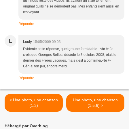
qu'il nous reste des vidéos. Ils avaient un style tellement
original qu'ils ne se démodent pas. Mes enfants rient aussi en
les voyant.
Répondre
L
Louly
15/05/2009 09:03
Evidente cette réponse, quel groupe formidable...<br /> Je
crois que Georges Bellec, décédé le 3 octobre 2008, était le
dernier des Frères Jacques, mais c'est à confirmer.<br />
Génial ton jeu, encore merci
Répondre
< Une photo, une chanson
Une photo, une chanson
(1.3)
(1.5.6) >
Hébergé par Overblog