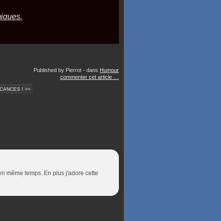
iques.
Published by Pierrot
-
dans
Humour
commenter cet article
…
CANCES ! >>
e en même temps. En plus j'adore cette