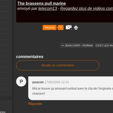
The brassens pull marine
envoyé par
telecom13
-
Regardez plus de vidéos com
Repost
0
<< JEAN CORTI - FIORINA
C'EST LES VA
commentaires
Ajouter un commentaire
P
poussin
27/06/2009 22:34
Moi je trouve ça amusant surtout avec le clip de l'original
chanson!
Répondre
icles