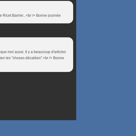
e Ricet Barrier...<br /> Bonne journée
 que moi aussi. Il y a beaucoup d'articles
 bien les "choses décalées".<br /> Bonne