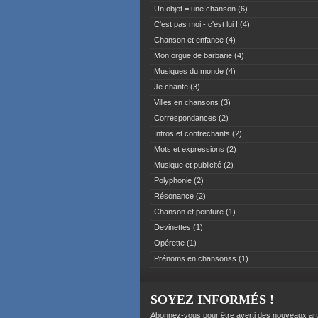
Un objet = une chanson
(6)
C'est pas moi - c'est lui !
(4)
Chanson et enfance
(4)
Mon orgue de barbarie
(4)
Musiques du monde
(4)
Je chante
(3)
Villes en chansons
(3)
Correspondances
(2)
Intros et contrechants
(2)
Mots et expressions
(2)
Musique et publicité
(2)
Polyphonie
(2)
Résonance
(2)
Chanson et peinture
(1)
Devinettes
(1)
Opérette
(1)
Prénoms en chansonss
(1)
SOYEZ INFORMÉS !
Abonnez-vous pour être averti des nouveaux art