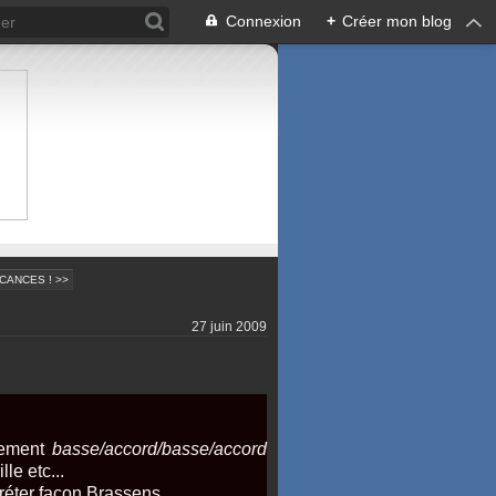
Connexion
+
Créer mon blog
CANCES ! >>
27 juin 2009
nement
basse/accord/basse/accord
le etc...
préter façon Brassens.