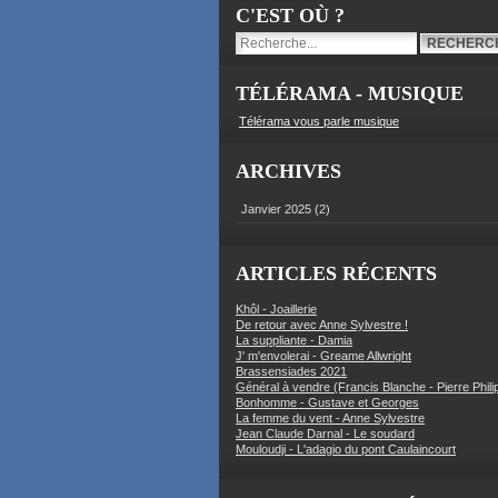
C'EST OÙ ?
TÉLÉRAMA - MUSIQUE
Télérama vous parle musique
ARCHIVES
Janvier 2025
(2)
ARTICLES RÉCENTS
Khôl - Joaillerie
De retour avec Anne Sylvestre !
La suppliante - Damia
J' m'envolerai - Greame Allwright
Brassensiades 2021
Général à vendre (Francis Blanche - Pierre Phili
Bonhomme - Gustave et Georges
La femme du vent - Anne Sylvestre
Jean Claude Darnal - Le soudard
Mouloudji - L'adagio du pont Caulaincourt