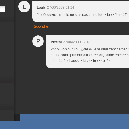
L
Louly
27/06/2009 11:24
Je découvre, mais je ne suis pas emballée !<br /> Je préfèr
Répondre
P
Pierrot
27/06/2009 17:49
<br /> Bonjour Louly,<br /> Je te dirai franchement
qui ne sont qu'informatifs. Ceci dit, j'aime encore
journée à toi aussi. <br /> <br /> <br />