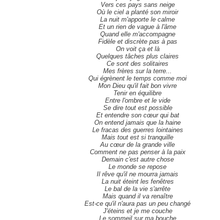
Vers ces pays sans neige
Où le ciel a planté son miroir
La nuit m'apporte le calme
Et un rien de vague à l'âme
Quand elle m'accompagne
Fidèle et discrète pas à pas
On voit ça et là
Quelques tâches plus claires
Ce sont des solitaires
Mes frères sur la terre...
Qui égrènent le temps comme moi
Mon Dieu qu'il fait bon vivre
Tenir en équilibre
Entre l'ombre et le vide
Se dire tout est possible
Et entendre son cœur qui bat
On entend jamais que la haine
Le fracas des guerres lointaines
Mais tout est si tranquille
Au cœur de la grande ville
Comment ne pas penser à la paix
Demain c'est autre chose
Le monde se repose
Il rêve qu'il ne mourra jamais
La nuit éteint les fenêtres
Le bal de la vie s'arrête
Mais quand il va renaître
Est-ce qu'il n'aura pas un peu changé
J'éteins et je me couche
Le sommeil sur ma bouche