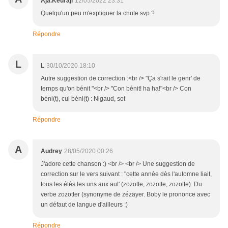
Aja.Keuraji
12/05/2022 23:31
Quelqu'un peu m'expliquer la chute svp ?
Répondre
L
L
30/10/2020 18:10
Autre suggestion de correction :<br /> "Ça s'rait le genr' de
ternps qu'on bénit "<br /> "Con bénit! ha ha!"<br /> Con
béni(t), cul béni(t) : Nigaud, sot
Répondre
A
Audrey
28/05/2020 00:26
J'adore cette chanson :) <br /> <br /> Une suggestion de
correction sur le vers suivant : "cette année dès l'automne liait,
tous les étés les uns aux aut' (zozotte, zozotte, zozotte). Du
verbe zozotter (synonyme de zézayer. Boby le prononce avec
un défaut de langue d'ailleurs :)
Répondre