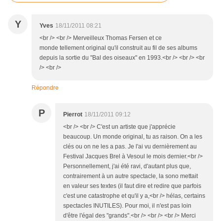
Y
Yves
18/11/2011 08:21
<br /> <br /> Merveilleux Thomas Fersen et ce
monde tellement original qu'il construit au fil de ses albums
depuis la sortie du "Bal des oiseaux" en 1993.<br /> <br /> <br
/> <br />
Répondre
P
Pierrot
18/11/2011 09:12
<br /> <br /> C'est un artiste que j'apprécie
beaucoup. Un monde original, tu as raison. On a les
clés ou on ne les a pas. Je l'ai vu dernièrement au
Festival Jacques Brel à Vesoul le mois dernier.<br />
Personnellement, j'ai été ravi, d'autant plus que,
contrairement à un autre spectacle, la sono mettait
en valeur ses textes (il faut dire et redire que parfois
c'est une catastrophe et qu'il y a,<br /> hélas, certains
spectacles INUTILES). Pour moi, il n'est pas loin
d'être l'égal des "grands".<br /> <br /> <br /> Merci