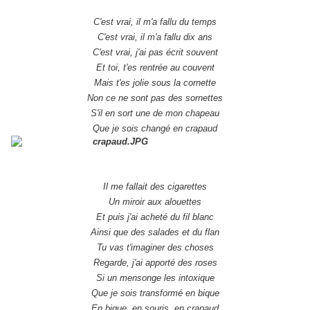
C'est vrai, il m'a fallu du temps
C'est vrai, il m'a fallu dix ans
C'est vrai, j'ai pas écrit souvent
Et toi, t'es rentrée au couvent
Mais t'es jolie sous la cornette
Non ce ne sont pas des sornettes
S'il en sort une de mon chapeau
Que je sois changé en crapaud
Il me fallait des cigarettes
Un miroir aux alouettes
Et puis j'ai acheté du fil blanc
Ainsi que des salades et du flan
Tu vas t'imaginer des choses
Regarde, j'ai apporté des roses
Si un mensonge les intoxique
Que je sois transformé en bique
En bique, en souris, en crapaud