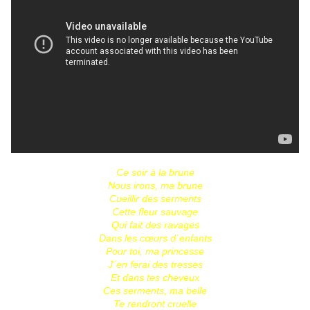
Ce soir à la brune
Nous irons, ma brune
Cueillir des serments
Cette fleur sauvage
Qui fait des ravages
Dans les cœurs d´enfants
Pour toi, ma princesse
J´en ferai des tresses
Et dans tes cheveux
Ces serments, ma belle
Te rendront cruelle