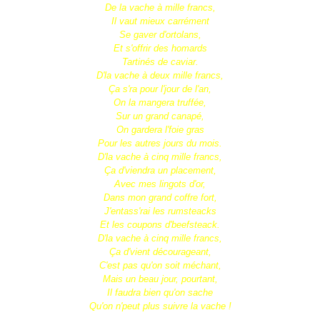
De la vache à mille francs,
Il vaut mieux carrément
Se gaver d'ortolans,
Et s'offrir des homards
Tartinés de caviar.
D'la vache à deux mille francs,
Ça s'ra pour l'jour de l'an,
On la mangera truffée,
Sur un grand canapé,
On gardera l'foie gras
Pour les autres jours du mois.
D'la vache à cinq mille francs,
Ça d'viendra un placement,
Avec mes lingots d'or,
Dans mon grand coffre fort,
J'entass'rai les rumsteacks
Et les coupons d'beefsteack.
D'la vache à cinq mille francs,
Ça d'vient décourageant,
C'est pas qu'on soit méchant,
Mais un beau jour, pourtant,
Il faudra bien qu'on sache
Qu'on n'peut plus suivre la vache !