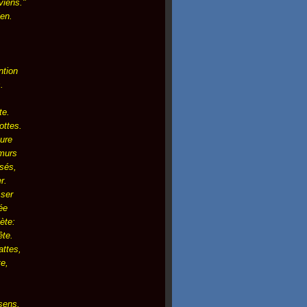
viens."
ien.
.
ntion
.
te.
ottes.
ture
 murs
ssés,
r.
sser
ée
ète:
ête.
attes,
te,
.
sens.