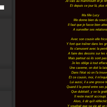
Je vais au mammouth et je re
Et depuis ce jour là, plus r
Ma fille Lucy
Me donne bien du souci
Il faut que je fasse bien atte
A surveiller ses relations
Avec son cousin elle frico
Y font que traîner dans les gr
Ils s'amusent avec la pein
A faire des dessins sur les
Mais partout où ils sont pa
Je les oblige à tout efface
Une caverne, on doit la lai
Dans l'état où on l'a trouv
Et ce cousin, moi, il m'inqui
Lui aussi, il a une grosse t
Quand il la prend entre ses p
Que dubitatif, y se la grat
Il reste inactif accroupi.
Alors, il dit qu'il réfléchit
Y voudrait que sa vie ait un 