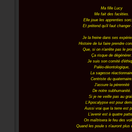
Ma fille Lucy
Me fait des facéties.
Elle joue les apprenties sorc
Et prétend qu'il faut changer 
Je la freine dans ses expéri
Histoire de lui faire prendre co
Que, si on n'arrête pas le pr
Ça risque de dégénérer.
Je suis son comité d'éthi
Paléo-déontologique,
La sagesse réactionnair
Centriste du quaternaire
J'assure la pérennité
De notre subhumanité.
Si je ne veille pas au grai
L'Apocalypse est pour dem
Aussi vrai que la terre est p
L'avenir est à quatre patt
On maîtrisera le feu des vo
Quand les poule s n'auront plus 