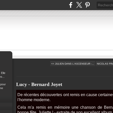
<< JULIEN DANS L'ASCENSEUR -...
NICOLAS FRA
 Elle
s...
Lucy - Bernard Joyet
 pour
 ne
De récentes découvertes ont remis en cause certaine
l'homme moderne.
Cela m'a remis en mémoire une chanson de Bernar
bonne fête, Juliette ! - extraite de son excellent album