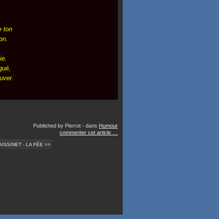
e ton
on.
ie.
qué,
uver.
Published by Pierrot
-
dans
Humour
commenter cet article
…
ISSINET - LA FÉE >>