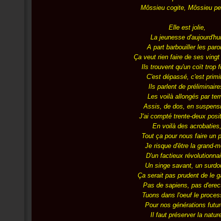
Môssieu cogite, Môssieu pe
Elle est jolie,
La jeunesse d'aujourd'hui
A part barbouiller les paro
Ça veut rien faire de ses vingt
Ils trouvent qu'un coït trop fu
C'est dépassé, c'est primit
Ils parlent de préliminaire
Les voilà allongés par terr
Assis, de dos, en suspens
J'ai compté trente-deux posit
En voilà des acrobaties
Tout ça pour nous faire un p
Je risque d'être la grand-m
D'un factieux révolutionnai
Un singe savant, un surdo
Ça serait pas prudent de le g
Pas de sapiens, pas d'erec
Tuons dans l'oeuf le proces
Pour nos générations futur
Il faut préserver la natur