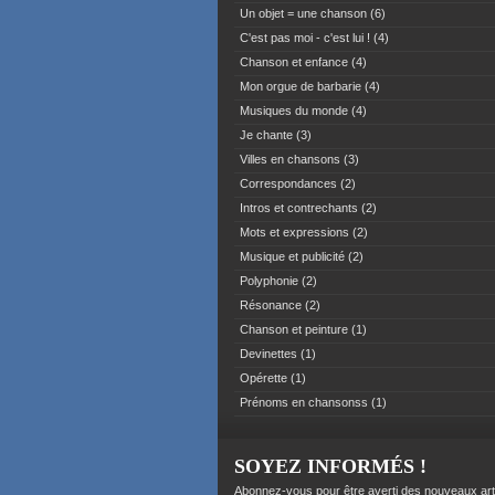
Un objet = une chanson
(6)
C'est pas moi - c'est lui !
(4)
Chanson et enfance
(4)
Mon orgue de barbarie
(4)
Musiques du monde
(4)
Je chante
(3)
Villes en chansons
(3)
Correspondances
(2)
Intros et contrechants
(2)
Mots et expressions
(2)
Musique et publicité
(2)
Polyphonie
(2)
Résonance
(2)
Chanson et peinture
(1)
Devinettes
(1)
Opérette
(1)
Prénoms en chansonss
(1)
SOYEZ INFORMÉS !
Abonnez-vous pour être averti des nouveaux art