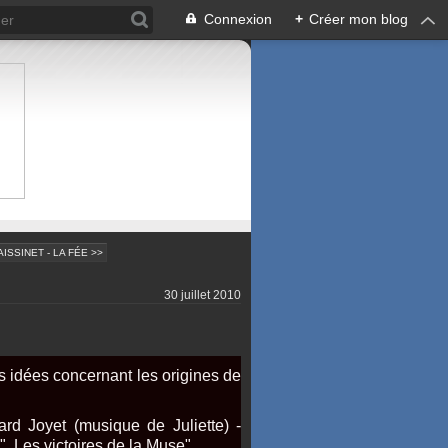
Connexion
+
Créer mon blog
ISSINET - LA FÉE >>
30 juillet 2010
s idées concernant les origines de
d Joyet (musique de Juliette) -
 " Les victoires de la Muse".