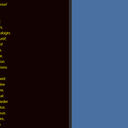
nse!
.
is,
 doigts.
rtif,
if.
s.
e,
ion.
ions.
,
etit.
ère
re,
ué.
arder.
tus.
sus.
es,
e.