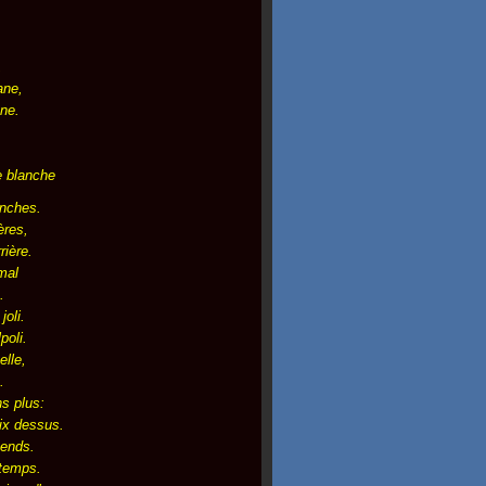
,
ane,
ne.
te blanche
anches.
ères,
rière.
mal
.
joli.
poli.
lle,
.
ns plus:
oix dessus.
tends.
gtemps.