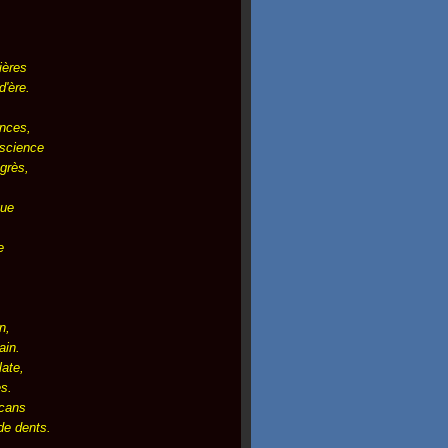
ières
d'ère.
ences,
nscience
ogrès,
que
e
.
n,
ain.
late,
es.
lcans
de dents.