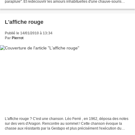
parapluie". Et redécouvrir les amours inhabituelles d'une chauve-souris
amoureuse d'un parapluie. Une...
L'affiche rouge
Publié le 14/01/2010 à 13:34
Par
Pierrot
L'affiche rouge ? C'est une chanson. Léo Ferré , en 1962, déposa des notes
sur des vers d'Aragon. Rencontre au sommet ! Cette chanson évoque la
chasse aux résistants par la Gestapo et plus précisément l'exécution du
groupe Manouchian en 1944. Cette exécution...