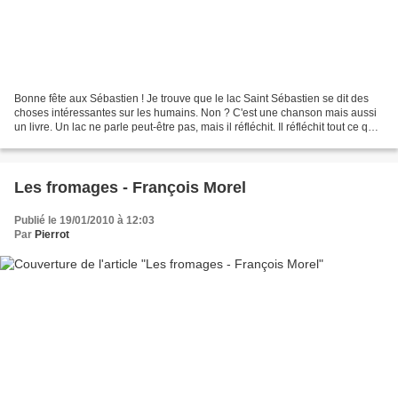
Bonne fête aux Sébastien ! Je trouve que le lac Saint Sébastien se dit des
choses intéressantes sur les humains. Non ? C'est une chanson mais aussi
un livre. Un lac ne parle peut-être pas, mais il réfléchit. Il réfléchit tout ce qui
borde ses rives et...
Les fromages - François Morel
Publié le 19/01/2010 à 12:03
Par
Pierrot