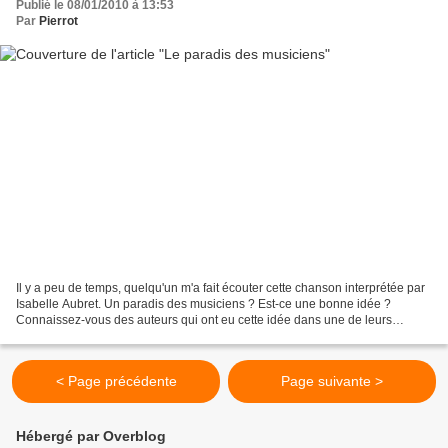
Publié le 08/01/2010 à 13:53
Par
Pierrot
Il y a peu de temps, quelqu'un m'a fait écouter cette chanson interprétée par
Isabelle Aubret. Un paradis des musiciens ? Est-ce une bonne idée ?
Connaissez-vous des auteurs qui ont eu cette idée dans une de leurs
chansons ? Demain, je vous ferai entendre...
< Page précédente
Page suivante >
Hébergé par Overblog