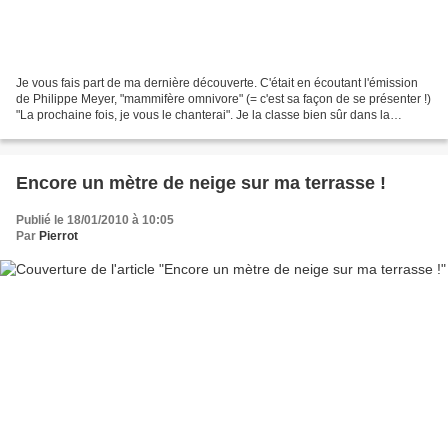
Je vous fais part de ma dernière découverte. C'était en écoutant l'émission
de Philippe Meyer, "mammifère omnivore" (= c'est sa façon de se présenter !)
"La prochaine fois, je vous le chanterai". Je la classe bien sûr dans la
catégorie humour. J'adore...
Encore un mètre de neige sur ma terrasse !
Publié le 18/01/2010 à 10:05
Par
Pierrot