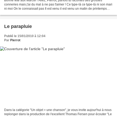
Bonne fête aux Marcel ! Allez, Pierrot, parfois tu racontes des grosses
conneries mais j'ai du mal à ne pas t'aimer ! Ce type-là ce type-là ni son mari
ni moi On le connaissait pas Il est venu il est venu un matin de printemps
Exhiber son col blanc Il...
Le parapluie
Publié le 15/01/2010 à 12:04
Par
Pierrot
Dans la catégorie "Un objet = une chanson", je vous invite aujour'hui à nous
replonger dans la production de l'excellent Thomas Fersen pour écouter "Le