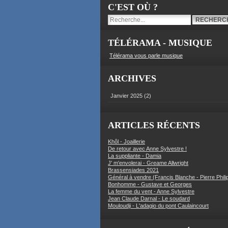
C'EST OÙ ?
TÉLÉRAMA - MUSIQUE
Télérama vous parle musique
ARCHIVES
Janvier 2025
(2)
ARTICLES RÉCENTS
Khôl - Joaillerie
De retour avec Anne Sylvestre !
La suppliante - Damia
J' m'envolerai - Greame Allwright
Brassensiades 2021
Général à vendre (Francis Blanche - Pierre Phili
Bonhomme - Gustave et Georges
La femme du vent - Anne Sylvestre
Jean Claude Darnal - Le soudard
Mouloudji - L'adagio du pont Caulaincourt