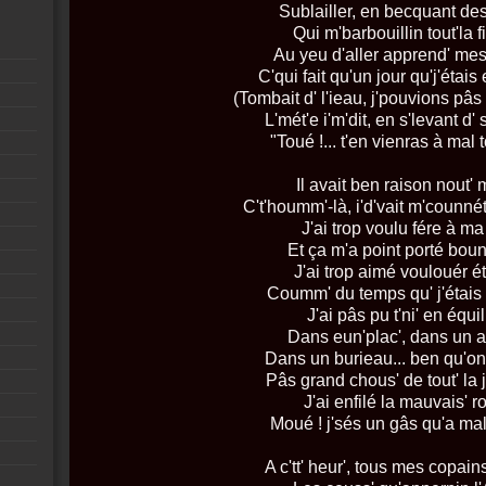
Sublailler, en becquant d
Qui m'barbouillin tout'la 
Au yeu d'aller apprend' mes
C'qui fait qu'un jour qu'j'étais
(Tombait d' l'ieau, j'pouvions pâs
L'mét'e i'm'dit, en s'levant d'
"Toué !... t'en vienras à mal 
Il avait ben raison nout' 
C't'houmm'-là, i'd'vait m'counnét
J'ai trop voulu fére à ma
Et ça m'a point porté bou
J'ai trop aimé voulouér ét
Coumm' du temps qu' j'étais 
J'ai pâs pu t'ni' en équi
Dans eun'plac', dans un a
Dans un burieau... ben qu'on
Pâs grand chous' de tout' la 
J'ai enfilé la mauvais' r
Moué ! j'sés un gâs qu'a mal
A c'tt' heur', tous mes copain