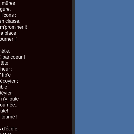
es mûres
figure,
 l'çons ;
 en classe,
 m'prom'ner !)
 sa place :
tourner !"
mét'e,
' par coeur !
 tête
nheur ;
' lib'e
écoyier ;
lib'e
téyier,
 n'y foute
journée...
oute!
 tourné !
s d'école,