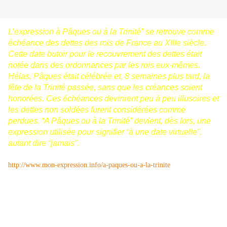
L’expression
à Pâques ou à la Trinité”
se retrouve comme
échéance des dettes des rois de France au XIIIe siècle.
Cette date butoir pour le recouvrement des dettes était
notée dans des ordonnances par les rois eux-mêmes.
Hélas, Pâques était célébrée et, 8 semaines plus tard, la
fête de la Trinité passée, sans que les créances soient
honorées. Ces échéances devinrent peu à peu illusoires et
les dettes non soldées furent considérées comme
perdues.
“A Pâques ou à la Trinité”
devient, dès lors, une
expression utilisée pour signifier “à une date virtuelle”,
autant dire “jamais”.
J'ai copié ces renseignements à l'adresse ci-dessous.
http://www.mon-expression.info/a-paques-ou-a-la-trinite
Et, bien sûr, nous pensons tout de suite à la
chanson
Malbrough s'en va 't'en guerre.