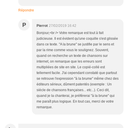
Répondre
P
Pierrot
27/02/2019 16:42
Bonjour,<br /> Votre remarque est tout à fait
judicieuse. Il est évident qu'une coquille s'est glissée
dans ce texte. "A la brune" se justifie par le sens et
par la rime comme vous le soulignez. Souvent,
quand on recherche un texte de chansons sur
internet, on remarque que les erreurs sont
multipliées de site en site. Le copié-collé est
tellement facile. J'ai cependant constaté que partout
se retrouve l'expression "à la brume" même chez des
éditeurs sérieux, dûment patentés (exemple : Un
siècle de chansons françaises... etc...). Ceci dit,
quand je la chanterai, je préfèrerai "à la brune" qui
me paraît plus logique. En tout cas, merci de votre
remarque.