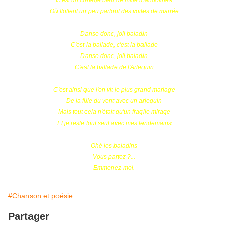
C'est un cortège bleu de mille mandolines
Où flottent un peu partout des voiles de mariée
Danse donc, joli baladin
C'est la ballade, c'est la ballade
Danse donc, joli baladin
C'est la ballade de l'Arlequin
C'est ainsi que l'on vit le plus grand mariage
De la fille du vent avec un arlequin
Mais tout cela n'était qu'un fragile mirage
Et je reste tout seul avec mes lendemains
Ohé les baladins
Vous partez ?...
Emmenez-moi.
#Chanson et poésie
Partager