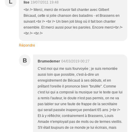
L
lise
19/07/2011 19:48
<br /> Merci, merci de m'avoir fait chanter avec Gilbert
Bécaud, cette si jolie chanson des baladins - et Brassens en
suivant.<br /> <br /> Un bien joli blog où il fait bon chanter
ensemble. Et merci aussi pour les paroles. Encore merci<br />
<br /> <br />
Répondre
B
Brumedemer
04/03/2019 00:27
C'est moi qui me suis fourvoyée ; je suis remontée
aussi loin que possible, c'est-à-dire un
enregistrement de Bécaud à ses débuts, et en
prêtant l'oreille il prononce bien "bruMe". Comme
c'est lui qui a composé la musique sur le texte que lui
a remis l'auteur, le doute n'est pas permis, on ne va
pas tabler sur une faute de frappe de la secrétaire
qui serait passée inaperçue pendant 65 ans ;)<br />
Et à y réfléchir, contrairement à Brassens, Louis
Amade n'employait pas de mots ou de termes vieillis.
S'il était toujours de ce monde je lui écrirais, mais