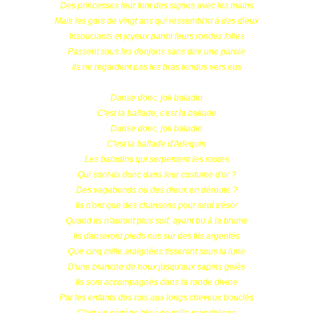
Des princesses leur font des signes avec les mains
Mais les gars de vingt ans qui ressembl'nt à des dieux
Insouciants et joyeux parmi leurs rondes folles
Passent sous les donjons sans dire une parole
Ils ne regardent pas les bras tendus vers eux
Danse donc, joli baladin
C'est la ballade, c'est la ballade
Danse donc, joli baladin
C'est la ballade d'Arlequin
Les baladins qui serpentent les routes
Qui sont-ils donc dans leur costume d'or ?
Des vagabonds ou des dieux en déroute ?
Ils n'ont que des chansons pour seul trésor
Quand ils n'auront plus soif, ayant bu à la brume
Ils danseront pieds nus sur des fils argentés
Que cinq mille araignées tisseront sous la lune
D'une branche de houx jusqu'aux sapins gelés
Ils sont accompagnés dans la ronde divine
Par les enfants des rois aux longs cheveux bouclés