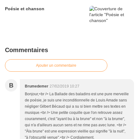
Poésie et chanson
Commentaires
Ajouter un commentaire
B
Brumedemer
27/02/2019 10:27
Bonjour,<br /> La Ballade des baladins est une pure merveille
de poésie, je suis une inconditionnelle de Louis Amade sans
négliger Gilbert Bécaud qui a su si bien mettre ses textes en
musique.<br /> Une petite coquille que l'on retrouve assez
couramment, c'est "ayant bu à la brune" et non "à la brume",
qui n'a d'ailleurs aucun sens et ne rime pas avec lune. <br />
"Àla brune" est une expression vieillie qui signifie "à la nuit",
"à l'obscurité venue".<br /> Cordialement.