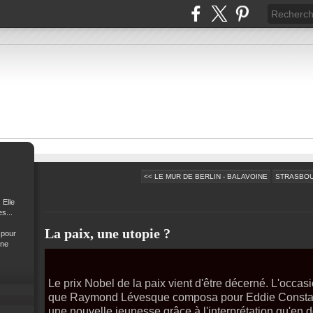
<< LE MUR DE BERLIN - BALAVOINE
STRASBOU
 Elle
s...
La paix, une utopie ?
 pour
 ne
Le prix Nobel de la paix vient d'être décerné. L'occa
que Raymond Lévesque composa pour Eddie Constant
une nouvelle jeunesse grâce à l'interprétation qu'en d