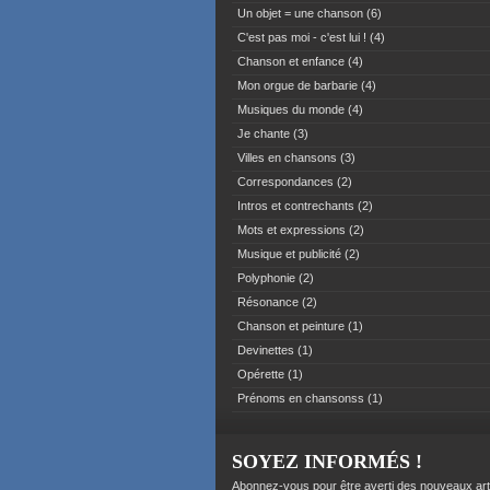
Un objet = une chanson
(6)
C'est pas moi - c'est lui !
(4)
Chanson et enfance
(4)
Mon orgue de barbarie
(4)
Musiques du monde
(4)
Je chante
(3)
Villes en chansons
(3)
Correspondances
(2)
Intros et contrechants
(2)
Mots et expressions
(2)
Musique et publicité
(2)
Polyphonie
(2)
Résonance
(2)
Chanson et peinture
(1)
Devinettes
(1)
Opérette
(1)
Prénoms en chansonss
(1)
SOYEZ INFORMÉS !
Abonnez-vous pour être averti des nouveaux art