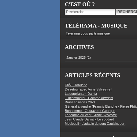
C'EST OÙ ?
TÉLÉRAMA - MUSIQUE
Télérama vous parle musique
ARCHIVES
Janvier 2025
(2)
ARTICLES RÉCENTS
Khôl - Joaillerie
De retour avec Anne Sylvestre !
La suppliante - Damia
J' m'envolerai - Greame Allwright
Brassensiades 2021
Général à vendre (Francis Blanche - Pierre Phili
Bonhomme - Gustave et Georges
La femme du vent - Anne Sylvestre
Jean Claude Darnal - Le soudard
Mouloudji - L'adagio du pont Caulaincourt