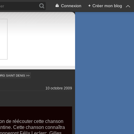
Connexion
+
Créer mon blog
RG SAINT DENIS >>
10 octobre 2009
sion de réécouter cette chanson
ine. Cette chanson connaîtra
onneront Félix Leclerc, Gilles