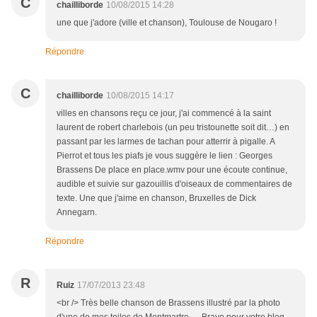
C
chailliborde
10/08/2015 14:28
une que j'adore (ville et chanson), Toulouse de Nougaro !
Répondre
C
chailliborde
10/08/2015 14:17
villes en chansons reçu ce jour, j'ai commencé à la saint
laurent de robert charlebois (un peu tristounette soit dit…) en
passant par les larmes de tachan pour atterrir à pigalle. A
Pierrot et tous les piafs je vous suggère le lien : Georges
Brassens De place en place.wmv pour une écoute continue,
audible et suivie sur gazouillis d'oiseaux de commentaires de
texte. Une que j'aime en chanson, Bruxelles de Dick
Annegarn.
Répondre
R
Ruiz
17/07/2013 23:48
<br /> Très belle chanson de Brassens illustré par la photo