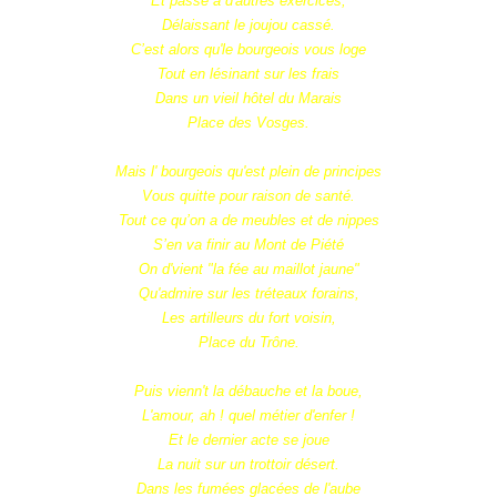
Et passe à d'autres exercices,
Délaissant le joujou cassé.
C’est alors qu'le bourgeois vous loge
Tout en lésinant sur les frais
Dans un vieil hôtel du Marais
Place des Vosges.
Mais l' bourgeois qu'est plein de principes
Vous quitte pour raison de santé.
Tout ce qu’on a de meubles et de nippes
S’en va finir au Mont de Piété
On d'vient "la fée au maillot jaune"
Qu'admire sur les tréteaux forains,
Les artilleurs du fort voisin,
Place du Trône.
Puis vienn't la débauche et la boue,
L'amour, ah ! quel métier d'enfer !
Et le dernier acte se joue
La nuit sur un trottoir désert.
Dans les fumées glacées de l'aube