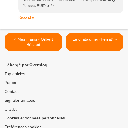
d'une de mes toiles de Montmartre Bravo pour votre blog
Jacques RUIZ<br />
Répondre
< Mes mains - Gilbert
Le châtaignier (Ferrat) >
Bécaud
Hébergé par Overblog
Top articles
Pages
Contact
Signaler un abus
C.G.U.
Cookies et données personnelles
Préférences cookies