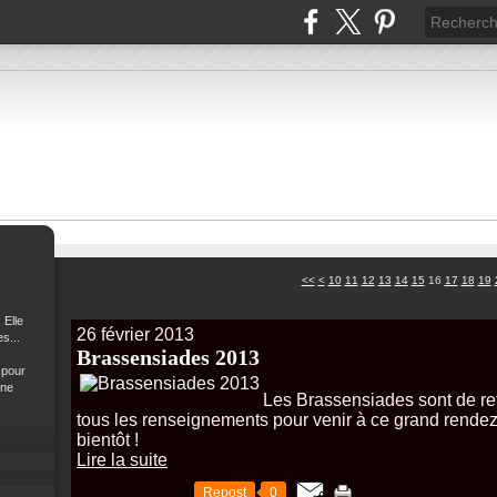
<<
<
10
11
12
13
14
15
16
17
18
19
 Elle
26 février 2013
s...
Brassensiades 2013
 pour
 ne
Les Brassensiades sont de ret
tous les renseignements pour venir à ce grand rende
bientôt !
Lire la suite
Repost
0