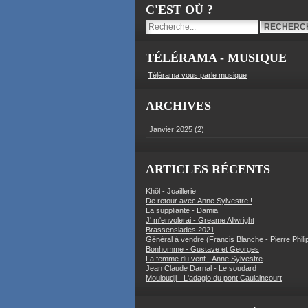
C'EST OÙ ?
TÉLÉRAMA - MUSIQUE
Télérama vous parle musique
ARCHIVES
Janvier 2025
(2)
ARTICLES RÉCENTS
Khôl - Joaillerie
De retour avec Anne Sylvestre !
La suppliante - Damia
J' m'envolerai - Greame Allwright
Brassensiades 2021
Général à vendre (Francis Blanche - Pierre Phili
Bonhomme - Gustave et Georges
La femme du vent - Anne Sylvestre
Jean Claude Darnal - Le soudard
Mouloudji - L'adagio du pont Caulaincourt