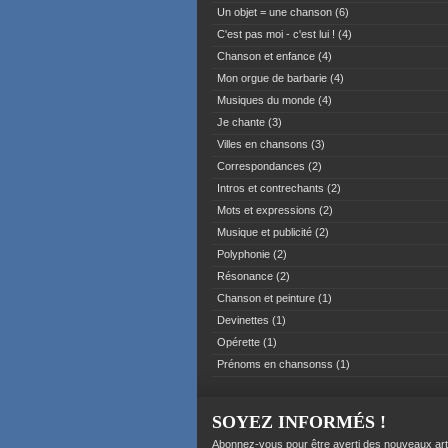
Un objet = une chanson
(6)
C'est pas moi - c'est lui !
(4)
Chanson et enfance
(4)
Mon orgue de barbarie
(4)
Musiques du monde
(4)
Je chante
(3)
Villes en chansons
(3)
Correspondances
(2)
Intros et contrechants
(2)
Mots et expressions
(2)
Musique et publicité
(2)
Polyphonie
(2)
Résonance
(2)
Chanson et peinture
(1)
Devinettes
(1)
Opérette
(1)
Prénoms en chansonss
(1)
SOYEZ INFORMÉS !
Abonnez-vous pour être averti des nouveaux art