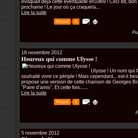
évoquait déjà cette éventualité en1969 ! Ceci dit, bo
prochaine ! Le jour où ça craquera...
Lire la suite
Repost
0
Pu
18 novembre 2012
Heureux qui comme Ulysse !
Ulysse ! Un nom qui fa
souhaité vivre ce périple ! Mais cependant... est-il bes
propose une version de cette chanson de Georges Bra
"Paire d'amis". Et cette fois.......
Lire la suite
Repost
0
P
5 novembre 2012