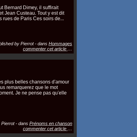
t Bernard Dimey, il suffirait
 Jean Custeau. Tout y est dit
s rues de Paris Ces soirs de...
lished by Pierrot
-
dans
Hommages
commenter cet article
…
es plus belles chansons d'amour
vous remarquerez que le mot
oment. Je ne pense pas qu'elle
 Pierrot
-
dans
Prénoms en chanson
commenter cet article
…