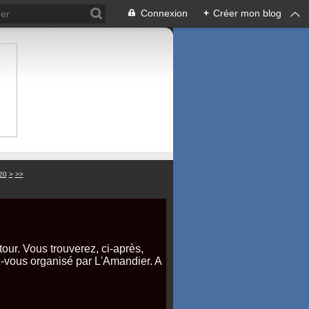
Connexion
+
Créer mon blog
30
40
50
60
70
20
>
>>
our. Vous trouverez, ci-après,
z-vous organisé par L'Amandier. A