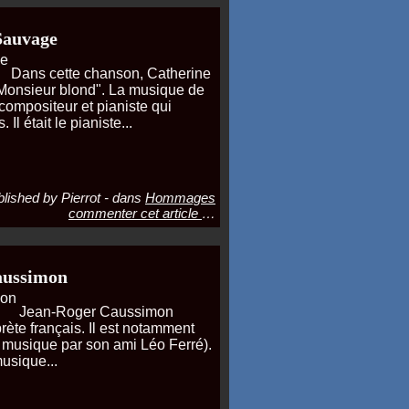
Sauvage
Dans cette chanson, Catherine
onsieur blond". La musique de
ompositeur et pianiste qui
 était le pianiste...
lished by Pierrot
-
dans
Hommages
commenter cet article
…
Caussimon
Jean-Roger Caussimon
rète français. Il est notamment
n musique par son ami Léo Ferré).
usique...