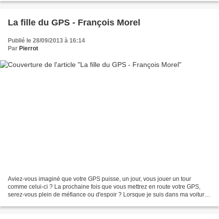
La fille du GPS - François Morel
Publié le 28/09/2013 à 16:14
Par
Pierrot
Aviez-vous imaginé que votre GPS puisse, un jour, vous jouer un tour
comme celui-ci ? La prochaine fois que vous mettrez en route votre GPS,
serez-vous plein de méfiance ou d'espoir ? Lorsque je suis dans ma voiture
Une voix posée me rassure Elle accompagne...