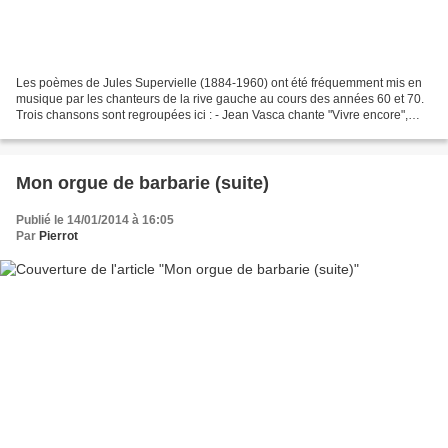
Les poèmes de Jules Supervielle (1884-1960) ont été fréquemment mis en
musique par les chanteurs de la rive gauche au cours des années 60 et 70.
Trois chansons sont regroupées ici : - Jean Vasca chante "Vivre encore",
musique de Jean Vasca, tiré de l'album...
Mon orgue de barbarie (suite)
Publié le 14/01/2014 à 16:05
Par
Pierrot