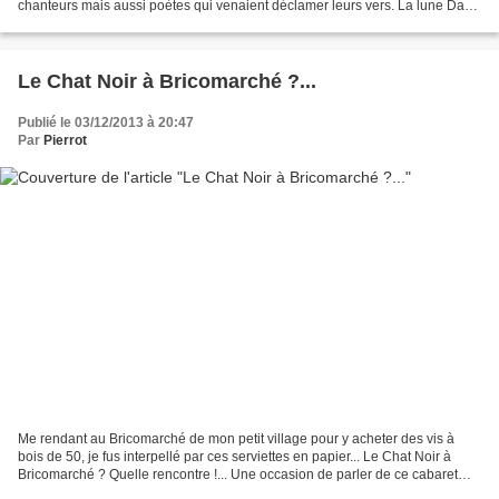
chanteurs mais aussi poètes qui venaient déclamer leurs vers. La lune Dans
la nuit qu'elle argente avec son...
Le Chat Noir à Bricomarché ?...
Publié le 03/12/2013 à 20:47
Par
Pierrot
Me rendant au Bricomarché de mon petit village pour y acheter des vis à
bois de 50, je fus interpellé par ces serviettes en papier... Le Chat Noir à
Bricomarché ? Quelle rencontre !... Une occasion de parler de ce cabaret
montmartrois et de réécouter...