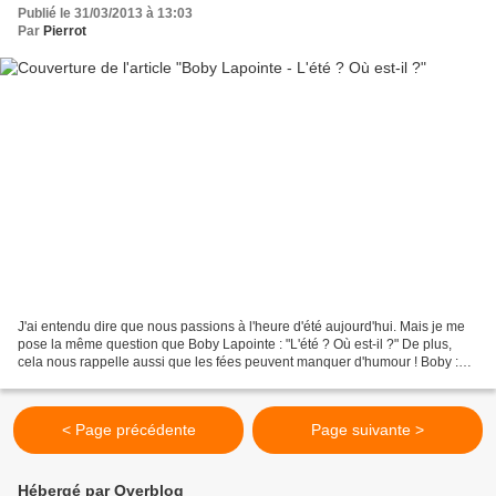
Publié le 31/03/2013 à 13:03
Par
Pierrot
J'ai entendu dire que nous passions à l'heure d'été aujourd'hui. Mais je me
pose la même question que Boby Lapointe : "L'été ? Où est-il ?" De plus,
cela nous rappelle aussi que les fées peuvent manquer d'humour ! Boby :
Tiens v'là, la pluie Ah ! quel...
< Page précédente
Page suivante >
Hébergé par Overblog