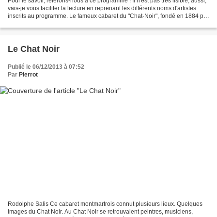
Pour le savoir, référons-nous à ce programme ! Il n'est pas très lisible, aussi,
vais-je vous faciliter la lecture en reprenant les différents noms d'artistes
inscrits au programme. Le fameux cabaret du "Chat-Noir", fondé en 1884 par
Rodolphe Salis, acquit...
Le Chat Noir
Publié le 06/12/2013 à 07:52
Par
Pierrot
Rodolphe Salis Ce cabaret montmartrois connut plusieurs lieux. Quelques
images du Chat Noir. Au Chat Noir se retrouvaient peintres, musiciens,